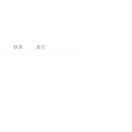
问
联系
其它