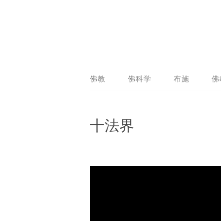
佛教
佛科学
布施
佛
十法界