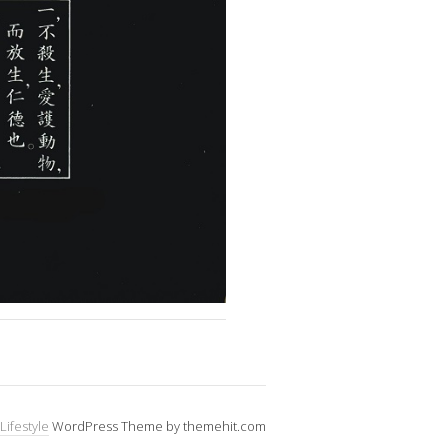
Lifestyle
WordPress Theme by themehit.com