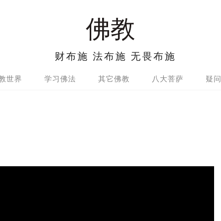
佛教
财布施 法布施 无畏布施
教世界
学习佛法
其它佛教
八大菩萨
疑