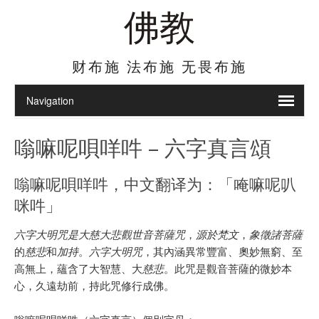
佛教
财布施 法布施 无畏布施
嗡嘛呢唄咩吽 – 六字真言頌
嗡嘛呢唄咩吽，中文翻译为：「唵嘛呢叭
咪吽」
六字大明咒是大慈大悲觀世音菩薩咒
，
源於梵文
，
象徵諸菩薩
的
慈悲
和
加持
。
六字
大明咒
，其內涵異常豐富、奧妙無窮、至
高無上，蘊含了大智慧、大
慈悲
。此咒是觀音菩薩的微妙本
心，久遠劫前，持此咒修行成佛。