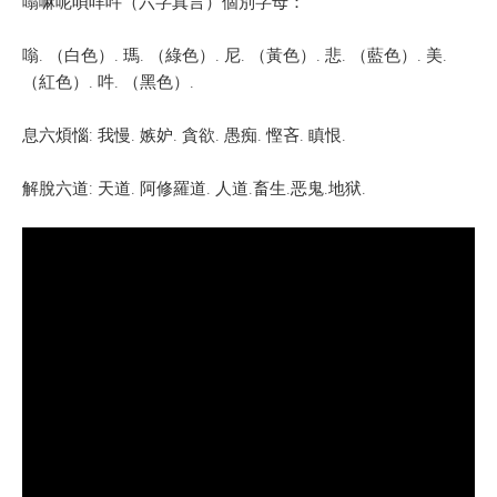
嗡嘛呢唄咩吽（六字真言）個別字母：
嗡. （白色）. 瑪. （綠色）. 尼. （黃色）. 悲. （藍色）. 美.
（紅色）. 吽. （黑色）.
息六煩惱: 我慢. 嫉妒. 貪欲. 愚痴. 慳吝. 瞋恨.
解脫六道: 天道. 阿修羅道. 人道.畜生.恶鬼.地狱.