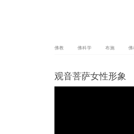
佛教
佛科学
布施
佛
观音菩萨女性形象