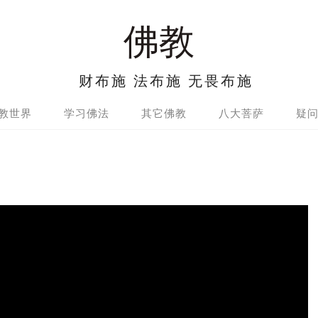
佛教
财布施 法布施 无畏布施
教世界
学习佛法
其它佛教
八大菩萨
疑