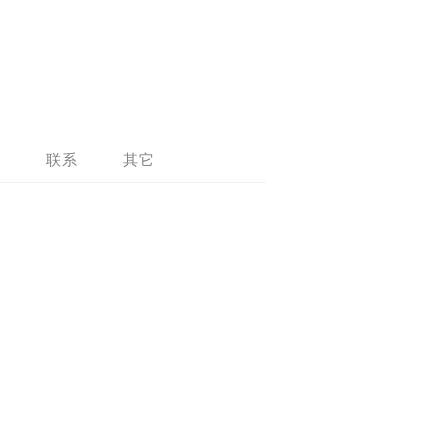
问
联系
其它