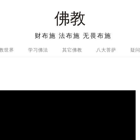
佛教
财布施 法布施 无畏布施
教世界
学习佛法
其它佛教
八大菩萨
疑