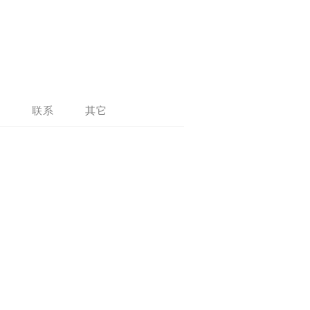
问
联系
其它