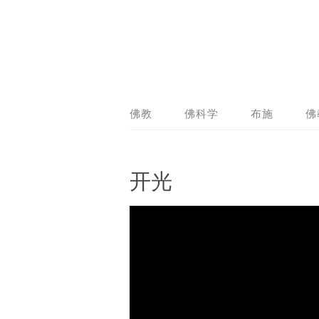
佛教
佛科学
布施
佛
开光