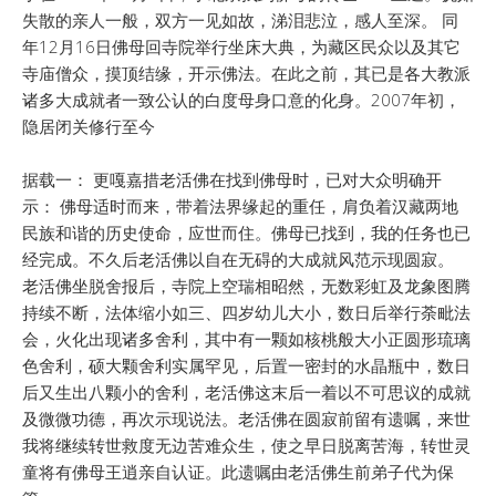
失散的亲人一般，双方一见如故，涕泪悲泣，感人至深。 同
年12月16日佛母回寺院举行坐床大典，为藏区民众以及其它
寺庙僧众，摸顶结缘，开示佛法。在此之前，其已是各大教派
诸多大成就者一致公认的白度母身口意的化身。2007年初，
隐居闭关修行至今
据载一： 更嘎嘉措老活佛在找到佛母时，已对大众明确开
示： 佛母适时而来，带着法界缘起的重任，肩负着汉藏两地
民族和谐的历史使命，应世而住。佛母已找到，我的任务也已
经完成。不久后老活佛以自在无碍的大成就风范示现圆寂。
老活佛坐脱舍报后，寺院上空瑞相昭然，无数彩虹及龙象图腾
持续不断，法体缩小如三、四岁幼儿大小，数日后举行荼毗法
会，火化出现诸多舍利，其中有一颗如核桃般大小正圆形琉璃
色舍利，硕大颗舍利实属罕见，后置一密封的水晶瓶中，数日
后又生出八颗小的舍利，老活佛这末后一着以不可思议的成就
及微微功德，再次示现说法。老活佛在圆寂前留有遗嘱，来世
我将继续转世救度无边苦难众生，使之早日脱离苦海，转世灵
童将有佛母王逍亲自认证。此遗嘱由老活佛生前弟子代为保