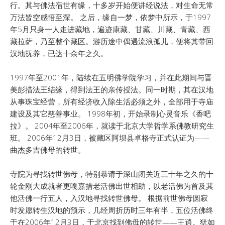
行。其与佛法宿世有缘，十多岁开始便讲经说法，对生命无常
万法皆空感悟至深。 之后，缘自一梦，依梦中所示，于1997
年5月只身一人走进藏地，遍迹康藏、甘藏、川藏、青藏、西
藏拉萨，乃至整个藏区。游历途中偶遇流浪孤儿，便将其带回
汉地抚养，已达十余年之久。
1997年至2001年，陆续在五明佛学院学习，并在此期间与晋
美彭措法王结缘，得到法王的亲传授法。同一时期，其在汉地
从事珠宝经营，所有经济收入除生活必须之外，全部用于寺庙
建设及其它慈善事业。 1998年初，开始录制心灵音乐《香吧
拉》。 2004年至2006年，就读于北京大学哲学系佛教研究生
班。 2006年12月3日，被藏区阿坝县卓格寺正式认证为——
曲杰多吉佛母的转世。
寺院为寻找转世佛母，特别恭请于深山闭关近三十年之久的十
轮金刚大成就者更嘎嘉措老活佛出世相助，以老活佛为首及其
他活佛一行五人，入汉地寻找转世佛母。 根据前世佛母圆寂
时发愿转生汉地的预示，几经周折历时三年有半，五位活佛终
于在2006年12月3日，于北京找到佛母的转世——王逍。犹如