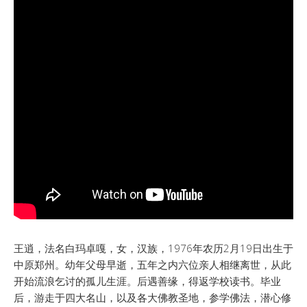
王逍，法名白玛卓嘎，女，汉族，1976年农历2月19日出生于
中原郑州。幼年父母早逝，五年之内六位亲人相继离世，从此
开始流浪乞讨的孤儿生涯。后遇善缘，得返学校读书。毕业
后，游走于四大名山，以及各大佛教圣地，参学佛法，潜心修