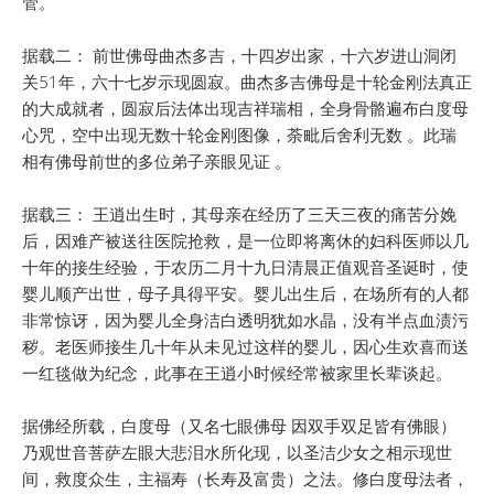
管。
据载二： 前世佛母曲杰多吉，十四岁出家，十六岁进山洞闭
关51年，六十七岁示现圆寂。曲杰多吉佛母是十轮金刚法真正
的大成就者，圆寂后法体出现吉祥瑞相，全身骨骼遍布白度母
心咒，空中出现无数十轮金刚图像，荼毗后舍利无数 。此瑞
相有佛母前世的多位弟子亲眼见证 。
据载三： 王逍出生时，其母亲在经历了三天三夜的痛苦分娩
后，因难产被送往医院抢救，是一位即将离休的妇科医师以几
十年的接生经验，于农历二月十九日清晨正值观音圣诞时，使
婴儿顺产出世，母子具得平安。婴儿出生后，在场所有的人都
非常惊讶，因为婴儿全身洁白透明犹如水晶，没有半点血渍污
秽。老医师接生几十年从未见过这样的婴儿，因心生欢喜而送
一红毯做为纪念，此事在王逍小时候经常被家里长辈谈起。
据佛经所载，白度母（又名七眼佛母 因双手双足皆有佛眼）
乃观世音菩萨左眼大悲泪水所化现，以圣洁少女之相示现世
间，救度众生，主福寿（长寿及富贵）之法。修白度母法者，